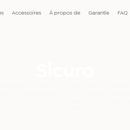
es
Accessoires
À propos de
Garantie
FAQ
Sicuro
anneau de sécurité) est en chêne et permet d'éviter 
 plancha. Il peut également servir de plateau de tab
ro à la plancha et le retirer facilement pour le ranger au
n'est pas utilisé.