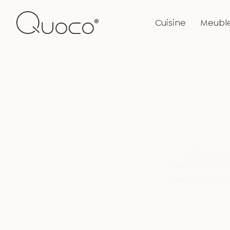
Cuisine
Meubl
Le Sicuro (
direct avec la
fixer le Sicu